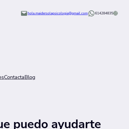
Instagram
hola.maidersolapsicologia@gmail.com
614284835
es
Contacta
Blog
que puedo ayudarte