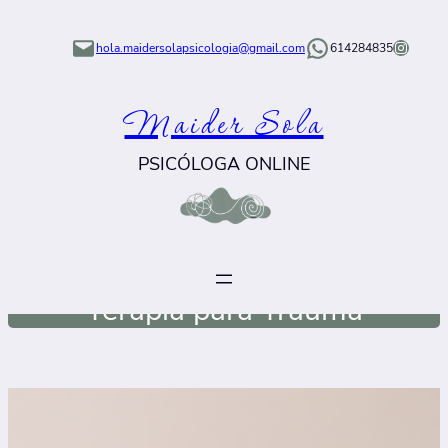
Saltar
Instagram
al
hola.maidersolapsicologia@gmail.com
614284835
contenido
Maider Sola
PSICÓLOGA ONLINE
Terapia para Trauma